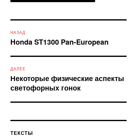
Навигация
НАЗАД
по
Honda ST1300 Pan-European
Предыдущая
запись:
записям
ДАЛЕЕ
Некоторые физические аспекты
Следующая
светофорных гонок
запись:
ТЕКСТЫ