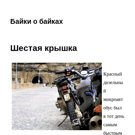
Байки о байках
Шестая крышка
Красный
дизельны
й
микроавт
обус
был
в тот день
самым
быстрым