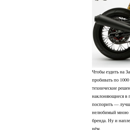
Чтобы ездить на З
пробивать по 1000
технические реше
наклоняющиеся в п
поспорить — лучши
нелюбимый мною LT
бренда. Ну и напле
нём.