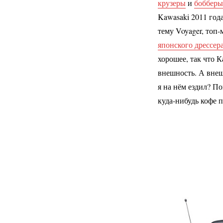
крузеры
и
бобберы
Kawasaki 2011 год
тему Voyager, топ
японского дрессер
хорошее, так что 
внешность. А внеш
я на нём ездил? П
куда-нибудь кофе 