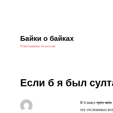
Байки о байках
О мотоциклах по-русски
Если б я был султ
Я б имел
трёх жён
эту отслеживал все