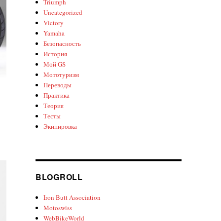
Triumph
Uncategorized
Victory
Yamaha
Безопасность
История
Мой GS
Мототуризм
Переводы
Практика
Теория
Тесты
Экипировка
BLOGROLL
Iron Butt Association
Motoswiss
WebBikeWorld