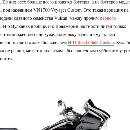
. Из них всех больше всего нравятся бэггеры, а из бэггеров моде
а, под названием VN1700 Voyager Custom. Это такая вариация на
-модели славного семейства Vulcan, между прочим
первого
а
. И о Вулканах вообще, и о Вояджере в частности читал только
Кастом должен быть не хуже, поскольку меняли ему только
не он нравится даже больше, чем
H-D Road Glide Custom
. Куда б
ока не решил, может прохватывал бы солнечным субботним утро
попить.