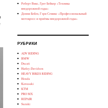
Роберт Викс, Грег Бейкер «Техника
внедорожной езды»
Донни Бейлз, Гэри Семикс «Профессиональный
и
мотокросс и приёмы внедорожной езды»
c
РУБРИКИ
ADV RIDING
BMW
Ducati
Harley-Davidson
HEAVY BIKES RIDING
Honda
Kawasaki
KTM
PRO MX
REPAIR
Suzuki