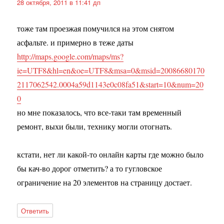
28 октября, 2011 в 11:41 дп
тоже там проезжая помучился на этом снятом
асфальте. и примерно в теже даты
http://maps.google.com/maps/ms?
ie=UTF8&hl=en&oe=UTF8&msa=0&msid=20086680170
2117062542.0004a59d1143e0c08fa51&start=10&num=20
0
но мне показалось, что все-таки там временный
ремонт, выхи были, технику могли отогнать.
кстати, нет ли какой-то онлайн карты где можно было
бы кач-во дорог отметить? а то гугловское
ограничение на 20 элементов на страницу достает.
Ответить