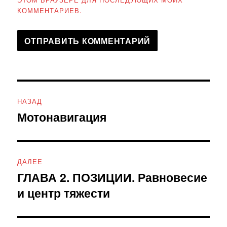
КОММЕНТАРИЕВ.
Навигация
НАЗАД
по
Мотонавигация
Предыдущая
запись:
записям
ДАЛЕЕ
ГЛАВА 2. ПОЗИЦИИ. Равновесие
Следующая
и центр тяжести
запись: