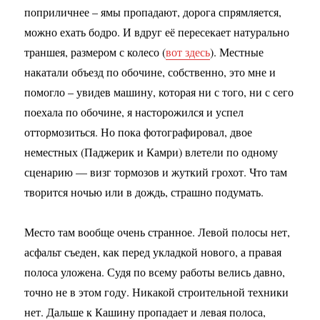
поприличнее – ямы пропадают, дорога спрямляется,
можно ехать бодро. И вдруг её пересекает натурально
траншея, размером с колесо (
вот здесь
). Местные
накатали объезд по обочине, собственно, это мне и
помогло – увидев машину, которая ни с того, ни с сего
поехала по обочине, я насторожился и успел
оттормозиться. Но пока фотографировал, двое
неместных (Паджерик и Камри) влетели по одному
сценарию — визг тормозов и жуткий грохот. Что там
творится ночью или в дождь, страшно подумать.
Место там вообще очень странное. Левой полосы нет,
асфальт съеден, как перед укладкой нового, а правая
полоса уложена. Судя по всему работы велись давно,
точно не в этом году. Никакой строительной техники
нет. Дальше к Кашину пропадает и левая полоса,